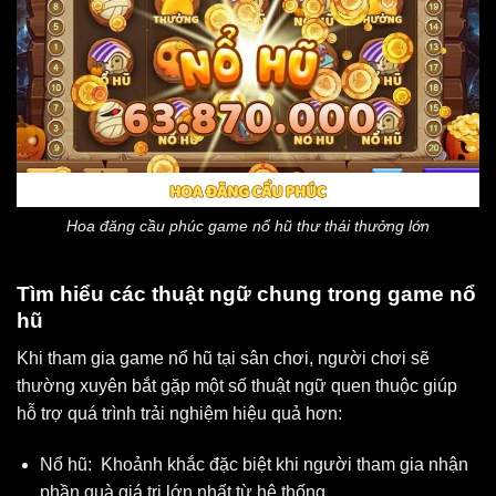
Hoa đăng cầu phúc game nổ hũ thư thái thưởng lớn
Tìm hiểu các thuật ngữ chung trong game nổ
hũ
Khi tham gia game nổ hũ tại sân chơi, người chơi sẽ
thường xuyên bắt gặp một số thuật ngữ quen thuộc giúp
hỗ trợ quá trình trải nghiệm hiệu quả hơn:
Nổ hũ: Khoảnh khắc đặc biệt khi người tham gia nhận
phần quà giá trị lớn nhất từ hệ thống.