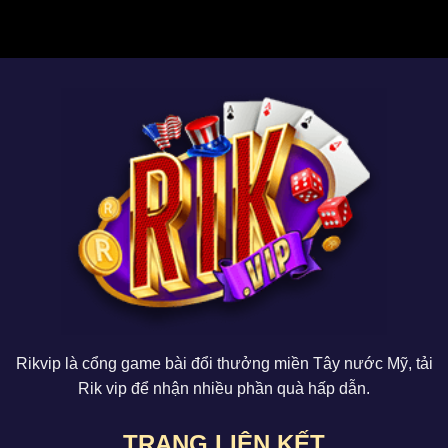
–
Thưởng
Rikvip
Vòng
Đỉnh
Quay
Cao
May
Tại
Mắn,
Rikvip
Trúng
Thưởng
Liên
Tục!
Rikvip là cổng game bài đổi thưởng miền Tây nước Mỹ, tải
Rik vip để nhận nhiều phần quà hấp dẫn.
TRANG LIÊN KẾT