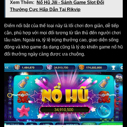
Xem Thêm:
Nổ Hũ Jili - Sảnh Game Slot Đổi
Thưởng Cực Hấp Dẫn Tại Rikvip
Điểm nổi bật của thể loại này là lối chơi đơn giản, dễ tiếp
cận, phù hợp với mọi đối tượng từ tân thủ đến người chơi
lâu năm. Ngoài ra, tỷ lệ trúng thưởng cao, giao diện sống
động và kho game đa dạng cũng là lý do khiến game nổ hũ
đổi thưởng ngày càng được ưa chuộng.