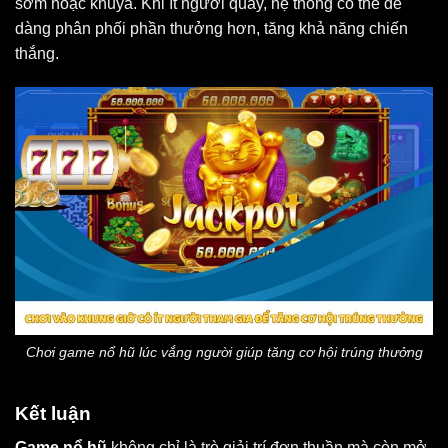
sớm hoặc khuya. Khi ít người quay, hệ thống có thể dễ
dàng phân phối phần thưởng hơn, tăng khả năng chiến
thắng.
Chơi game nổ hũ lúc vắng người giúp tăng cơ hội trúng thưởng
Kết luận
Game nổ hũ
không chỉ là trò giải trí đơn thuần mà còn mở