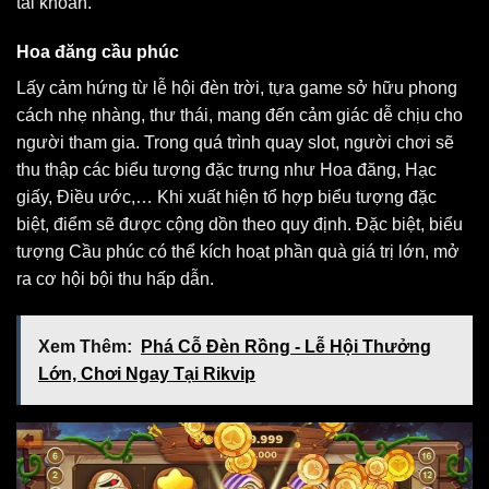
tài khoản.
Hoa đăng cầu phúc
Lấy cảm hứng từ lễ hội đèn trời, tựa game sở hữu phong
cách nhẹ nhàng, thư thái, mang đến cảm giác dễ chịu cho
người tham gia. Trong quá trình quay slot, người chơi sẽ
thu thập các biểu tượng đặc trưng như Hoa đăng, Hạc
giấy, Điều ước,… Khi xuất hiện tổ hợp biểu tượng đặc
biệt, điểm sẽ được cộng dồn theo quy định. Đặc biệt, biểu
tượng Cầu phúc có thể kích hoạt phần quà giá trị lớn, mở
ra cơ hội bội thu hấp dẫn.
Xem Thêm:
Phá Cỗ Đèn Rồng - Lễ Hội Thưởng
Lớn, Chơi Ngay Tại Rikvip