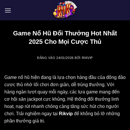
Bỏ
qua
nội
dung
Game Nổ Hũ Đổi Thưởng Hot Nhất
2025 Cho Mọi Cược Thủ
ĐĂNG VÀO
24/01/2026
BỞI
RIKVIP
Game nổ hũ hiện đang là lựa chọn hàng đầu của đông đảo
cược thủ nhờ lối chơi đơn giản, dễ trúng thưởng. Với
hàng ngàn lượt quay mỗi ngày, các tựa game mang đến
cơ hội săn jackpot cực khủng. Hệ thống đổi thưởng linh
hoạt, nạp rút nhanh chóng càng tăng sức hút cho người
chơi. Trải nghiệm ngay tại
Rikvip
để không bỏ lỡ những
phần thưởng giá trị.