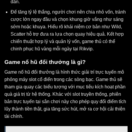
dẫn.
Để tăng tỷ lệ thắng, người chơi nên chia nhỏ vốn, tránh
cược lớn ngay đầu và chọn khung giờ vắng như sáng
sớm hoặc khuya. Hiểu rõ khái niệm cơ bản như Wild,
Scatter hỗ trợ đưa ra lựa chọn quay hiệu quả. Kết hợp
chiến thuật hợp lý và quản lý vốn, game thủ có thể
chinh phục hũ vàng mỗi ngày tại Rikvip.
Game nổ hũ đổi thưởng là gì?
Game nổ hũ đổi thưởng là hình thức giải trí trực tuyến mô
phỏng máy slot cổ điển trong các sòng bạc. Game thủ sẽ
tham gia quay các biểu tượng với mục tiêu kích hoạt phần
quà giá trị từ hệ thống. Khác với slot truyền thống, phiên
bản trực tuyến tại sân chơi này cho phép quy đổi điểm tích
lũy thành tiền thật, gia tăng sức hút, mở ra cơ hội cải thiện
tài chính.