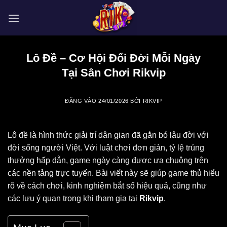
Bỏ
qua
nội
dung
Lô Đề – Cơ Hội Đổi Đời Mỗi Ngày
Tại Sân Chơi Rikvip
ĐĂNG VÀO
24/01/2026
BỞI
RIKVIP
Lô đề là hình thức giải trí dân gian đã gắn bó lâu đời với
đời sống người Việt. Với luật chơi đơn giản, tỷ lệ trúng
thưởng hấp dẫn, game ngày càng được ưa chuộng trên
các nền tảng trực tuyến. Bài viết này sẽ giúp game thủ hiểu
rõ về cách chơi, kinh nghiệm bắt số hiệu quả, cũng như
các lưu ý quan trọng khi tham gia tại
Rikvip
.