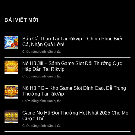
BÀI VIẾT MỚI
Bắn Cá Thần Tài Tại Rikvip – Chinh Phục Biển
Cả, Nhận Quà Lớn!
Chức năng bình luận bị tắt
ở
Bắn
Cá
Nổ Hũ Jili – Sảnh Game Slot Đổi Thưởng Cực
Thần
Hấp Dẫn Tại Rikvip
Tài
Chức năng bình luận bị tắt
ở
Tại
Nổ
Rikvip
Hũ
Nổ Hũ PG – Kho Game Slot Đỉnh Cao, Dễ Trúng
–
Jili
Chinh
Thưởng Tại RikVip
–
Phục
Chức năng bình luận bị tắt
ở
Sảnh
Biển
Nổ
Game
Cả,
Hũ
Game Nổ Hũ Đổi Thưởng Hot Nhất 2025 Cho Mọi
Slot
Nhận
PG
Đổi
Cược Thủ
Quà
–
Thưởng
Lớn!
Chức năng bình luận bị tắt
ở
Kho
Cực
Game
Game
Hấp