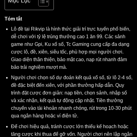
Mục Lục
Tóm tắt
Lô đề tại Rikvip là hình thức giải trí trực tuyến phổ biến,
dễ chơi với tỷ lệ trúng thưởng cao 1 ăn 99. Các sảnh
game như Gpi, Ku xổ số, Tc Gaming cung cấp đa dạng
cược lô, đề, xiên, siêu tốc, phù hợp mọi người chơi.
Giao diện thân thiện, bảo mật cao, nạp rút nhanh đảm
bảo trải nghiệm mượt mà.
Người chơi chọn số dự đoán kết quả xổ số, từ lô 2-4 số,
đề đặc biệt đến xiên, với phần thưởng hấp dẫn. Quy
trình đặt cược đơn giản: nạp tiền, chọn sảnh, nhập số
và xác nhận, kết quả tự động cập nhật. Tiền thưởng
chuyển vào tài khoản nhanh chóng, rút trong 10-30 phút
qua ngân hàng hoặc ví điện tử.
Để chơi hiệu quả, tránh cược lớn thiếu kế hoạch hoặc
tăng cược khi thua để gỡ vốn. Người chơi nên lập ngân