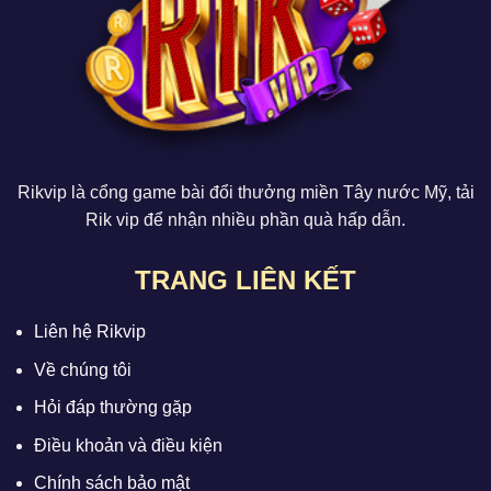
Rikvip là cổng game bài đổi thưởng miền Tây nước Mỹ, tải
Rik vip để nhận nhiều phần quà hấp dẫn.
TRANG LIÊN KẾT
Liên hệ Rikvip
Về chúng tôi
Hỏi đáp thường gặp
Điều khoản và điều kiện
Chính sách bảo mật