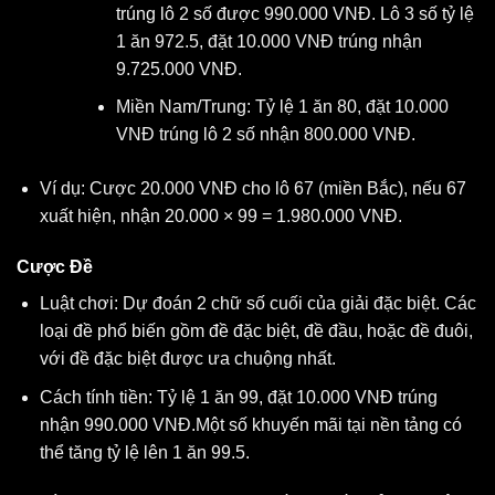
trúng lô 2 số được 990.000 VNĐ. Lô 3 số tỷ lệ
1 ăn 972.5, đặt 10.000 VNĐ trúng nhận
9.725.000 VNĐ.
Miền Nam/Trung: Tỷ lệ 1 ăn 80, đặt 10.000
VNĐ trúng lô 2 số nhận 800.000 VNĐ.
Ví dụ: Cược 20.000 VNĐ cho lô 67 (miền Bắc), nếu 67
xuất hiện, nhận 20.000 × 99 = 1.980.000 VNĐ.
Cược Đề
Luật chơi: Dự đoán 2 chữ số cuối của giải đặc biệt. Các
loại đề phổ biến gồm đề đặc biệt, đề đầu, hoặc đề đuôi,
với đề đặc biệt được ưa chuộng nhất.
Cách tính tiền: Tỷ lệ 1 ăn 99, đặt 10.000 VNĐ trúng
nhận 990.000 VNĐ.Một số khuyến mãi tại nền tảng có
thể tăng tỷ lệ lên 1 ăn 99.5.