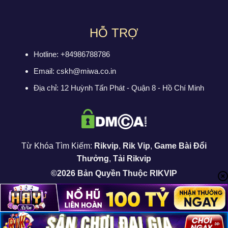
HỖ TRỢ
Hotline: +84
986788786
Email:
cskh@miwa.co.in
Địa chỉ:
12 Huỳnh Tấn Phát - Quận 8 - Hồ Chí Minh
Từ Khóa Tìm Kiếm:
Rikvip
,
Rik Vip
,
Game Bài Đổi
Thưởng
,
Tải Rikvip
©2026 Bản Quyền Thuộc RIKVIP