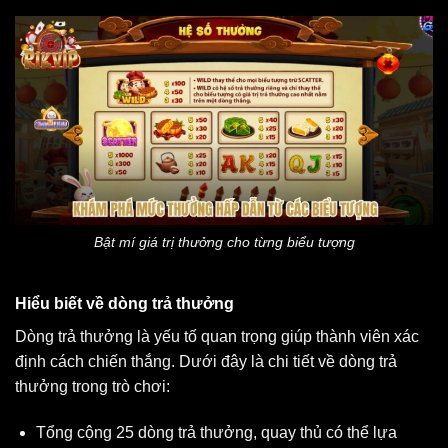
Bật mí giá trị thưởng cho từng biểu tượng
Hiểu biết về dòng trả thưởng
Dòng trả thưởng là yếu tố quan trọng giúp thành viên xác
định cách chiến thắng. Dưới đây là chi tiết về dòng trả
thưởng trong trò chơi:
Tổng cộng 25 dòng trả thưởng, quay thủ có thể lựa