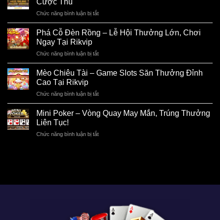
Cược Thủ
Quà
–
Thưởng
Lớn!
Chức năng bình luận bị tắt
ở
Kho
Cực
Game
Game
Hấp
Nổ
Phá Cỗ Đèn Rồng – Lễ Hội Thưởng Lớn, Chơi
Slot
Dẫn
Hũ
Đỉnh
Ngay Tại Rikvip
Tại
Đổi
Cao,
Rikvip
Chức năng bình luận bị tắt
ở
Thưởng
Dễ
Phá
Hot
Trúng
Cỗ
Mèo Chiêu Tài – Game Slots Săn Thưởng Đỉnh
Nhất
Thưởng
Đèn
2025
Cao Tại Rikvip
Tại
Rồng
Cho
RikVip
Chức năng bình luận bị tắt
ở
–
Mọi
Mèo
Lễ
Cược
Chiêu
Mini Poker – Vòng Quay May Mắn, Trúng Thưởng
Hội
Thủ
Tài
Thưởng
Liên Tục!
–
Lớn,
Chức năng bình luận bị tắt
ở
Game
Chơi
Mini
Slots
Ngay
Poker
Săn
Tại
–
Thưởng
Rikvip
Vòng
Đỉnh
Quay
Cao
May
Tại
Mắn,
Rikvip
Trúng
Thưởng
Liên