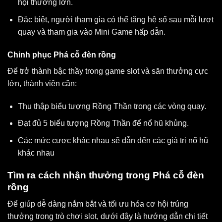
hội thưởng lớn.
Đặc biệt, người tham gia có thể tăng hệ số sau mỗi lượt
quay và tham gia vào Mini Game hấp dẫn.
Chinh phục Phá cỗ đèn rồng
Để trở thành bậc thầy trong
game slot và săn thưởng cực
lớn, thành viên cần:
Thu thập biểu tượng Rồng Thần trong các vòng quay.
Đạt đủ 5 biểu tượng Rồng Thần để nổ hũ khủng.
Các mức cược khác nhau sẽ dẫn đến các giá trị nổ hũ
khác nhau
Tìm ra cách nhận thưởng trong Phá cỗ đèn
rồng
Để giúp dễ dàng nắm bắt và tối ưu hóa cơ hội trúng
thưởng trong trò chơi slot, dưới đây là hướng dẫn chi tiết