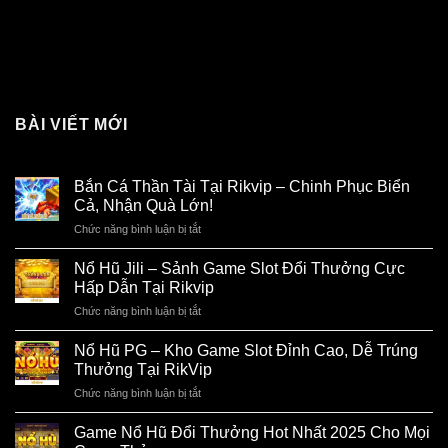
BÀI VIẾT MỚI
Bắn Cá Thần Tài Tại Rikvip – Chinh Phục Biển
Cả, Nhận Quà Lớn!
Chức năng bình luận bị tắt
ở
Bắn
Cá
Nổ Hũ Jili – Sảnh Game Slot Đổi Thưởng Cực
Thần
Hấp Dẫn Tại Rikvip
Tài
Chức năng bình luận bị tắt
ở
Tại
Nổ
Rikvip
Hũ
Nổ Hũ PG – Kho Game Slot Đỉnh Cao, Dễ Trúng
–
Jili
Chinh
Thưởng Tại RikVip
–
Phục
Chức năng bình luận bị tắt
ở
Sảnh
Biển
Nổ
Game
Cả,
Hũ
Game Nổ Hũ Đổi Thưởng Hot Nhất 2025 Cho Mọi
Slot
Nhận
PG
Đổi