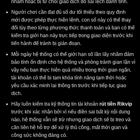
nhầm hoặc bị từ chối giao dịch do sai lệch danh tính.
Người chơi cần đạt đủ số dư tối thiểu theo quy định
mới được phép thực hiện lệnh, con số này có thể thay
đổi tùy theo từng phương thức thanh toán và bạn có thể
kiểm tra giới hạn này trực tiếp trong giao diện trước khi
tiến hành để tránh bị gián đoạn.
Mỗi ngày hệ thống có thể giới hạn số lần lấy nhằm đảm
bảo tính ổn định cho hệ thống và phòng tránh gian lận vì
vậy nếu bạn thực hiện quá nhiều trong thời gian ngắn,
tài khoản có thể bị tạm khóa tính năng tạm thời hoặc
yêu cầu xác minh lại thông tin trước khi tiếp tục giao
dịch.
Hãy luôn kiểm tra kỹ thông tin tài khoản
rút tiền Rikvip
trước khi xác nhận bởi vì nếu điền sai bất kỳ nội dung
nào, hệ thống vẫn sẽ trừ nhưng giao dịch sẽ bị treo và
cần liên hệ hỗ trợ để xử lý thủ công, mất thời gian và
công sức không đáng có.