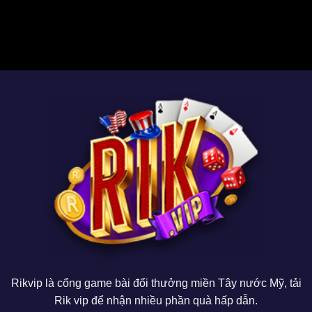
Rikvip là cổng game bài đổi thưởng miền Tây nước Mỹ, tải
Rik vip để nhận nhiều phần quà hấp dẫn.