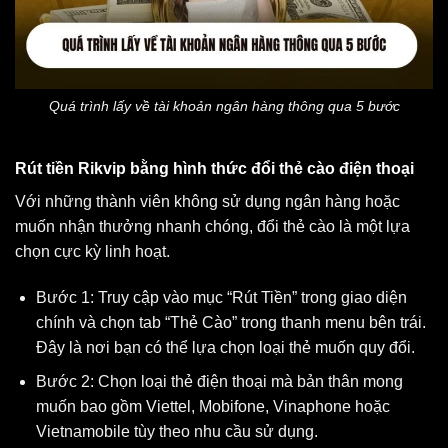
Quá trình lấy về tài khoản ngân hàng thông qua 5 bước
Rút tiền Rikvip bằng hình thức đổi thẻ cào điện thoại
Với những thành viên không sử dụng ngân hàng hoặc
muốn nhận thưởng nhanh chóng, đổi thẻ cào là một lựa
chọn cực kỳ linh hoạt.
Bước 1: Truy cập vào mục “Rút Tiền” trong giao diện
chính và chọn tab “Thẻ Cào” trong thanh menu bên trái.
Đây là nơi bạn có thể lựa chọn loại thẻ muốn quy đổi.
Bước 2: Chọn loại thẻ điện thoại mà bản thân mong
muốn bao gồm Viettel, Mobifone, Vinaphone hoặc
Vietnamobile tùy theo nhu cầu sử dụng.