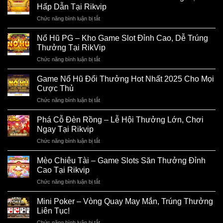
Thần
Hấp Dẫn Tại Rikvip
Tài
Chức năng bình luận bị tắt
ở
Tại
Nổ
Rikvip
Hũ
Nổ Hũ PG – Kho Game Slot Đỉnh Cao, Dễ Trúng
–
Jili
Chinh
Thưởng Tại RikVip
–
Phục
Chức năng bình luận bị tắt
ở
Sảnh
Biển
Nổ
Game
Cả,
Hũ
Game Nổ Hũ Đổi Thưởng Hot Nhất 2025 Cho Mọi
Slot
Nhận
PG
Đổi
Cược Thủ
Quà
–
Thưởng
Lớn!
Chức năng bình luận bị tắt
ở
Kho
Cực
Game
Game
Hấp
Nổ
Phá Cỗ Đèn Rồng – Lễ Hội Thưởng Lớn, Chơi
Slot
Dẫn
Hũ
Đỉnh
Ngay Tại Rikvip
Tại
Đổi
Cao,
Rikvip
Chức năng bình luận bị tắt
ở
Thưởng
Dễ
Phá
Hot
Trúng
Cỗ
Mèo Chiêu Tài – Game Slots Săn Thưởng Đỉnh
Nhất
Thưởng
Đèn
2025
Cao Tại Rikvip
Tại
Rồng
Cho
RikVip
Chức năng bình luận bị tắt
ở
–
Mọi
Mèo
Lễ
Cược
Chiêu
Mini Poker – Vòng Quay May Mắn, Trúng Thưởng
Hội
Thủ
Tài
Thưởng
Liên Tục!
–
Lớn,
Chức năng bình luận bị tắt
ở