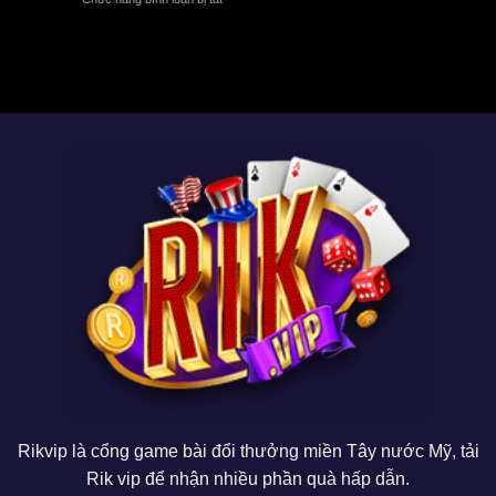
Game
Chơi
Mini
Slots
Ngay
Poker
Săn
Tại
–
Thưởng
Rikvip
Vòng
Đỉnh
Quay
Cao
May
Tại
Mắn,
Rikvip
Trúng
Thưởng
Liên
Tục!
Rikvip là cổng game bài đổi thưởng miền Tây nước Mỹ, tải
Rik vip để nhận nhiều phần quà hấp dẫn.