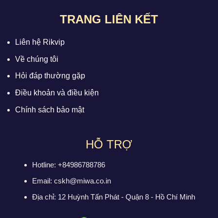
TRANG LIÊN KẾT
Liên hệ Rikvip
Về chúng tôi
Hỏi đáp thường gặp
Điều khoản và điều kiện
Chính sách bảo mật
HỖ TRỢ
Hotline: +84
986788786
Email:
cskh@miwa.co.in
Địa chỉ:
12 Huỳnh Tấn Phát - Quận 8 - Hồ Chí Minh