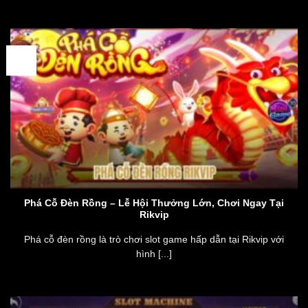
24
Th1
Phá Cỗ Đèn Rồng – Lễ Hội Thưởng Lớn, Chơi Ngay Tại
Rikvip
Phá cỗ đèn rồng là trò chơi slot game hấp dẫn tại Rikvip với
hình [...]