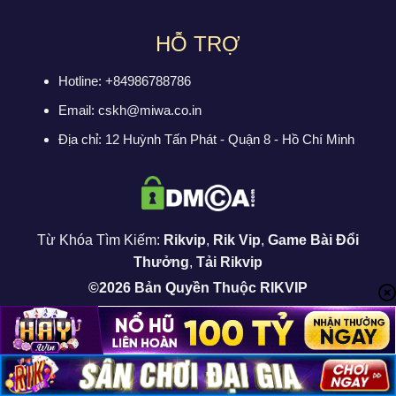
HỖ TRỢ
Hotline: +84
986788786
Email:
cskh@miwa.co.in
Địa chỉ:
12 Huỳnh Tấn Phát - Quận 8 - Hồ Chí Minh
Từ Khóa Tìm Kiếm:
Rikvip
,
Rik Vip
,
Game Bài Đổi
Thưởng
,
Tải Rikvip
©2026 Bản Quyền Thuộc RIKVIP