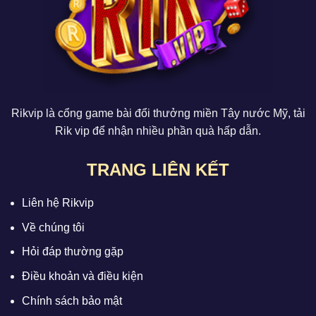
Rikvip là cổng game bài đổi thưởng miền Tây nước Mỹ, tải
Rik vip để nhận nhiều phần quà hấp dẫn.
TRANG LIÊN KẾT
Liên hệ Rikvip
Về chúng tôi
Hỏi đáp thường gặp
Điều khoản và điều kiện
Chính sách bảo mật