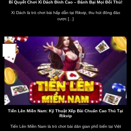
Bí Quyết Chơi Xì Dách Đỉnh Cao – Đánh Bại Mọi Đối Thủ!
Xì Dách là trò chơi bài hấp dẫn tại Rikvip, thu hút đông đảo
cược [...]
24
Th1
Tiến Lên Miền Nam: Kỹ Thuật Xếp Bài Chuẩn Cao Thủ Tại
Rikvip
Tiến Lên Miền Nam là trò chơi bài dân gian phổ biến tại Việt