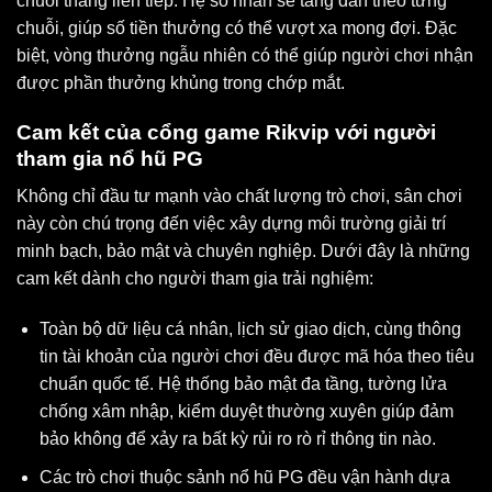
chuỗi thắng liên tiếp. Hệ số nhân sẽ tăng dần theo từng
chuỗi, giúp số tiền thưởng có thể vượt xa mong đợi. Đặc
biệt, vòng thưởng ngẫu nhiên có thể giúp người chơi nhận
được phần thưởng khủng trong chớp mắt.
Cam kết của cổng game Rikvip với người
tham gia nổ hũ PG
Không chỉ đầu tư mạnh vào chất lượng trò chơi, sân chơi
này còn chú trọng đến việc xây dựng môi trường giải trí
minh bạch, bảo mật và chuyên nghiệp. Dưới đây là những
cam kết dành cho người tham gia trải nghiệm:
Toàn bộ dữ liệu cá nhân, lịch sử giao dịch, cùng thông
tin tài khoản của người chơi đều được mã hóa theo tiêu
chuẩn quốc tế. Hệ thống bảo mật đa tầng, tường lửa
chống xâm nhập, kiểm duyệt thường xuyên giúp đảm
bảo không để xảy ra bất kỳ rủi ro rò rỉ thông tin nào.
Các trò chơi thuộc sảnh nổ hũ PG đều vận hành dựa