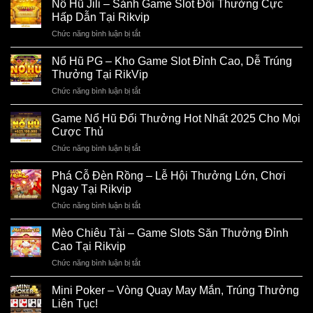
Cá
Nổ Hũ Jili – Sảnh Game Slot Đổi Thưởng Cực
Thần
Hấp Dẫn Tại Rikvip
Tài
Chức năng bình luận bị tắt
ở
Tại
Nổ
Rikvip
Hũ
Nổ Hũ PG – Kho Game Slot Đỉnh Cao, Dễ Trúng
–
Jili
Chinh
Thưởng Tại RikVip
–
Phục
Chức năng bình luận bị tắt
ở
Sảnh
Biển
Nổ
Game
Cả,
Hũ
Game Nổ Hũ Đổi Thưởng Hot Nhất 2025 Cho Mọi
Slot
Nhận
PG
Đổi
Cược Thủ
Quà
–
Thưởng
Lớn!
Chức năng bình luận bị tắt
ở
Kho
Cực
Game
Game
Hấp
Nổ
Phá Cỗ Đèn Rồng – Lễ Hội Thưởng Lớn, Chơi
Slot
Dẫn
Hũ
Đỉnh
Ngay Tại Rikvip
Tại
Đổi
Cao,
Rikvip
Chức năng bình luận bị tắt
ở
Thưởng
Dễ
Phá
Hot
Trúng
Cỗ
Mèo Chiêu Tài – Game Slots Săn Thưởng Đỉnh
Nhất
Thưởng
Đèn
2025
Cao Tại Rikvip
Tại
Rồng
Cho
RikVip
Chức năng bình luận bị tắt
ở
–
Mọi
Mèo
Lễ
Cược
Chiêu
Mini Poker – Vòng Quay May Mắn, Trúng Thưởng
Hội
Thủ
Tài
Thưởng
Liên Tục!
–
Lớn,