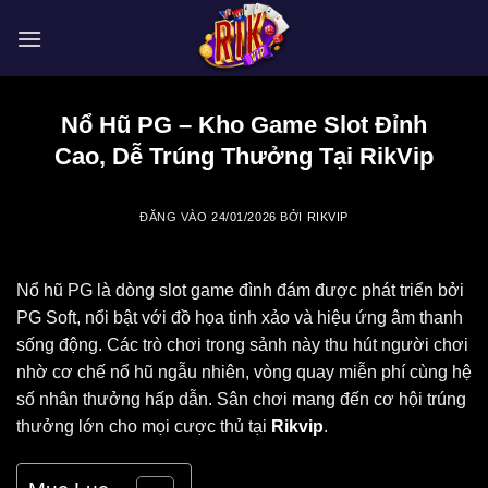
Bỏ
qua
nội
dung
Nổ Hũ PG – Kho Game Slot Đỉnh
Cao, Dễ Trúng Thưởng Tại RikVip
ĐĂNG VÀO
24/01/2026
BỞI
RIKVIP
Nổ hũ PG là dòng slot game đình đám được phát triển bởi
PG Soft, nổi bật với đồ họa tinh xảo và hiệu ứng âm thanh
sống động. Các trò chơi trong sảnh này thu hút người chơi
nhờ cơ chế nổ hũ ngẫu nhiên, vòng quay miễn phí cùng hệ
số nhân thưởng hấp dẫn. Sân chơi mang đến cơ hội trúng
thưởng lớn cho mọi cược thủ tại
Rikvip
.