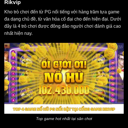
Rikvip
Kho trò chơi đến từ PG nổi tiếng với hàng trăm tựa game
đa dạng chủ đề, từ văn hóa cổ đại cho đến hiện đại. Dưới
đây là 4 trò chơi được đông đảo người chơi đánh giá cao
nhất hiện nay.
Top game hot nhất tại sân chơi