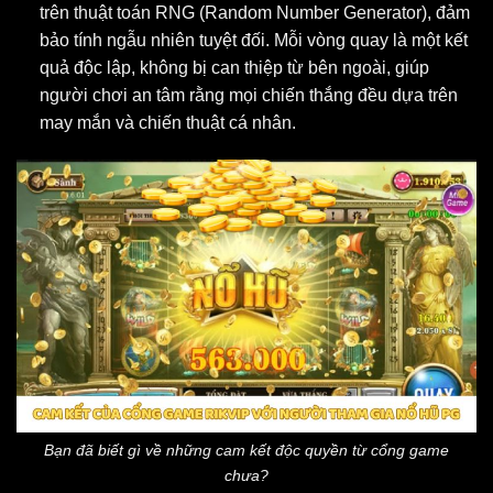
trên thuật toán RNG (Random Number Generator), đảm
bảo tính ngẫu nhiên tuyệt đối. Mỗi vòng quay là một kết
quả độc lập, không bị can thiệp từ bên ngoài, giúp
người chơi an tâm rằng mọi chiến thắng đều dựa trên
may mắn và chiến thuật cá nhân.
Bạn đã biết gì về những cam kết độc quyền từ cổng game
chưa?