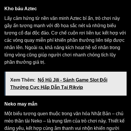
Kho báu Aztec
Lấy cảm hứng từ nền văn minh Aztec bí ẩn, trò chơi này
gây ấn tượng mạnh với đồ họa sắc nét và những biểu
tượng cổ đại độc đáo. Cơ chế cuộn rơi liên tục kết hợp với
các vòng quay miễn phí khiến phần thưởng liên tiếp được
nhân lên. Ngoài ra, khả năng kích hoạt hệ số nhân trong
từng vòng cũng giúp người chơi nhanh chóng tích lũy
phần thưởng giá trị.
Xem Thêm:
Nổ Hũ Jili - Sảnh Game Slot Đổi
Thưởng Cực Hấp Dẫn Tại Rikvip
Neko may mắn
Một biểu tượng quen thuộc trong văn hóa Nhật Bản – chú
mèo thần tài Neko – là trung tâm của trò chơi này. Thiết kế
đáng yêu, kết hợp cùng âm thanh vui nhộn khiến người