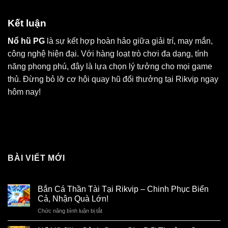
Kết luận
Nổ hũ PG
là sự kết hợp hoàn hảo giữa giải trí, may mắn,
công nghệ hiện đại. Với hàng loạt trò chơi đa dạng, tính
năng phong phú, đây là lựa chọn lý tưởng cho mọi game
thủ. Đừng bỏ lỡ cơ hội quay hũ đổi thưởng tại Rikvip ngay
hôm nay!
BÀI VIẾT MỚI
Bắn Cá Thần Tài Tại Rikvip – Chinh Phục Biển
Cả, Nhận Quà Lớn!
Chức năng bình luận bị tắt
ở
Bắn