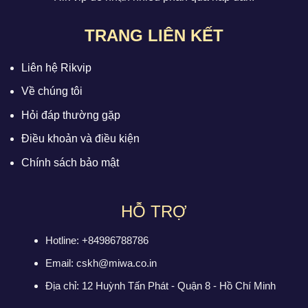
TRANG LIÊN KẾT
Liên hệ Rikvip
Về chúng tôi
Hỏi đáp thường gặp
Điều khoản và điều kiện
Chính sách bảo mật
HỖ TRỢ
Hotline: +84
986788786
Email:
cskh@miwa.co.in
Địa chỉ:
12 Huỳnh Tấn Phát - Quận 8 - Hồ Chí Minh